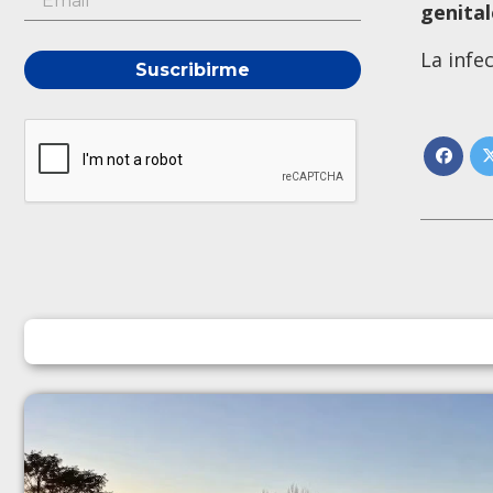
genital
La infe
Suscribirme