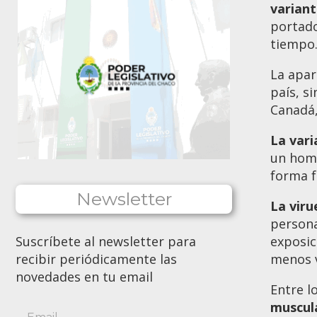
variant
portado
tiempo
La apar
país, s
Canadá,
La var
un homb
forma f
Newsletter
La viru
persona
Suscríbete al newsletter para
exposic
recibir periódicamente las
menos v
novedades en tu email
Entre l
muscula