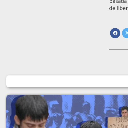
basada 
de libe