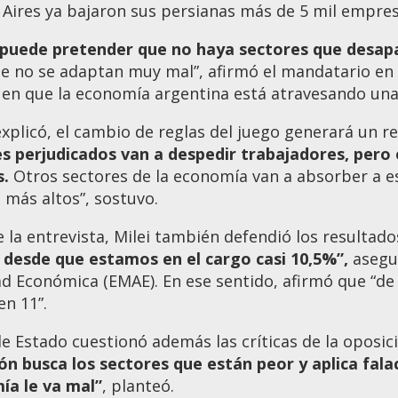
Aires ya bajaron sus persianas más de 5 mil empres
 puede pretender que no haya sectores que desap
ue no se adaptan muy mal”, afirmó el mandatario en 
ó en que la economía argentina está atravesando un
xplicó, el cambio de reglas del juego generará un 
s perjudicados van a despedir trabajadores, pero
s.
Otros sectores de la economía van a absorber a e
s más altos”, sostuvo.
 la entrevista, Milei también defendió los resulta
 desde que estamos en el cargo casi 10,5%”,
asegu
ad Económica (EMAE). En ese sentido, afirmó que “de
n 11”.
 de Estado cuestionó además las críticas de la oposi
ón busca los sectores que están peor y aplica falac
ía le va mal”
, planteó.