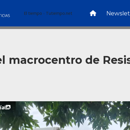
Newslet
El tiempo - Tutiempo.net
l macrocentro de Resis
ía