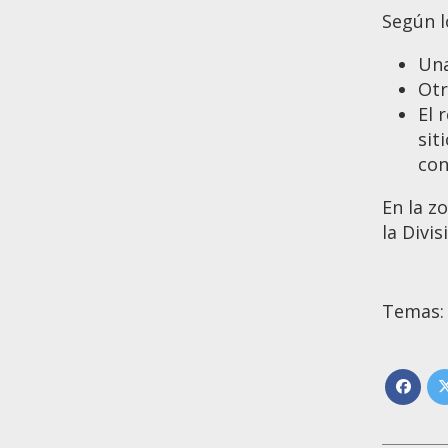
Según l
Una
Otr
El 
sit
con
En la z
la Divi