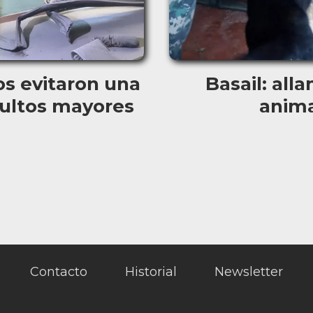
os evitaron una
Basail: all
dultos mayores
anima
Contacto
Historial
Newsletter