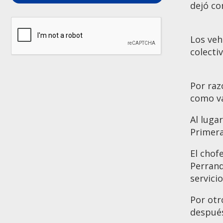
dejó co
Los veh
colecti
Por raz
como va
Al luga
Primer
El chof
Perrand
servici
Por otr
después