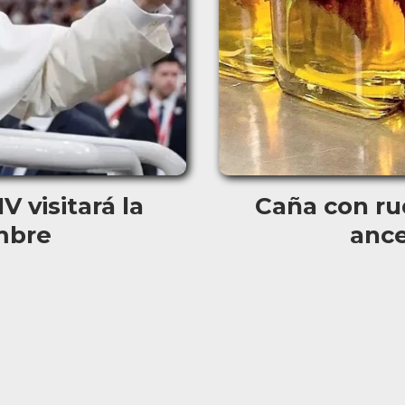
 visitará la
Caña con rud
mbre
ance