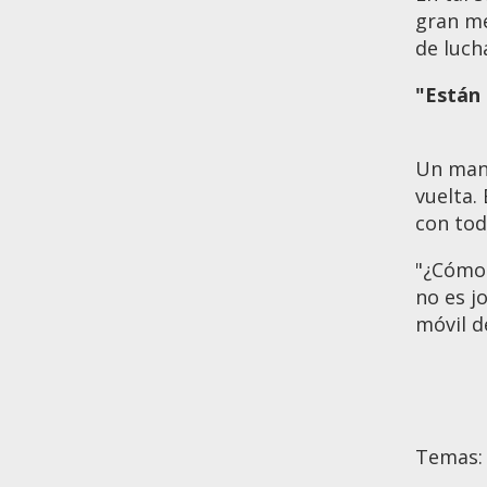
gran me
de luch
"Están 
Un mani
vuelta.
con tod
"¿Cómo 
no es j
móvil d