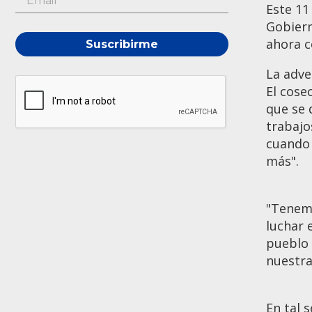
Este 11
Gobiern
ahora c
Suscribirme
La adve
El cose
que se 
trabajo
cuando 
más".
"Tenemo
luchar 
pueblo 
nuestra
En tal 