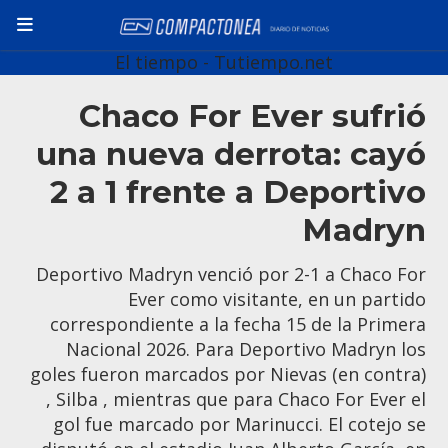
El tiempo - Tutiempo.net
Chaco For Ever sufrió
una nueva derrota: cayó
2 a 1 frente a Deportivo
Madryn
Deportivo Madryn venció por 2-1 a Chaco For
Ever como visitante, en un partido
correspondiente a la fecha 15 de la Primera
Nacional 2026. Para Deportivo Madryn los
goles fueron marcados por Nievas (en contra)
, Silba , mientras que para Chaco For Ever el
gol fue marcado por Marinucci. El cotejo se