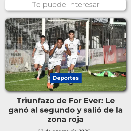
Te puede interesar
Deportes
Triunfazo de For Ever: Le
ganó al segundo y salió de la
zona roja