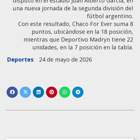
disputó en el estadio Juan Alberto García, en
una nueva jornada de la segunda división del
fútbol argentino.
Con este resultado, Chaco For Ever suma 8
puntos, ubicándose en la 18 posición,
mientras que Deportivo Madryn tiene 22
unidades, en la 7 posición en la tabla.
Deportes
24 de mayo de 2026