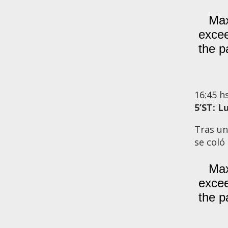
16:45
h
5’ST: L
Tras un
se coló