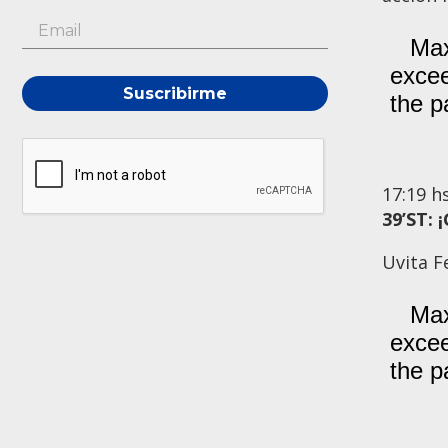
Suscribirme
17:19
h
39’ST:
Uvita F