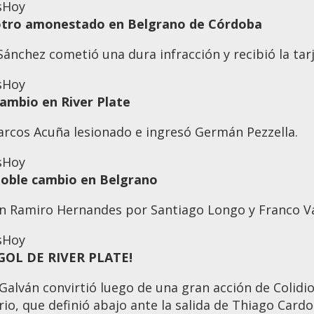
s
Hoy
 otro amonestado en Belgrano de Córdoba
Sánchez cometió una dura infracción y recibió la tarj
s
Hoy
cambio en River Plate
arcos Acuña lesionado e ingresó Germán Pezzella.
s
Hoy
doble cambio en Belgrano
n Ramiro Hernandes por Santiago Longo y Franco Vá
s
Hoy
 ¡GOL DE RIVER PLATE!
alván convirtió luego de una gran acción de Colidio,
rio, que definió abajo ante la salida de Thiago Cardo