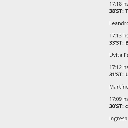
17:18
h
38’ST: 
Leandro
17:13
h
33’ST:
Uvita F
17:12
h
31’ST: 
Martíne
17:09
h
30’ST:
Ingresa