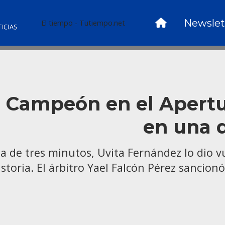
Newslet
El tiempo - Tutiempo.net
 Campeón en el Apertura
en una d
a de tres minutos, Uvita Fernández lo dio v
historia. El árbitro Yael Falcón Pérez sancio