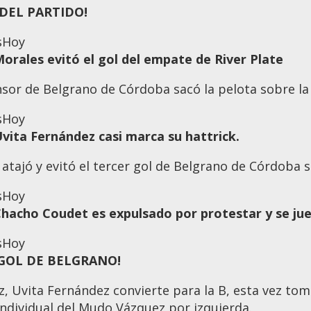
 DEL PARTIDO!
s
Hoy
Morales evitó el gol del empate de River Plate
nsor de Belgrano de Córdoba sacó la pelota sobre la 
s
Hoy
Uvita Fernández casi marca su hattrick.
 atajó y evitó el tercer gol de Belgrano de Córdoba so
s
Hoy
 Chacho Coudet es expulsado por protestar y se j
s
Hoy
 ¡GOL DE BELGRANO!
z, Uvita Fernández convierte para la B, esta vez to
individual del Mudo Vázquez por izquierda.