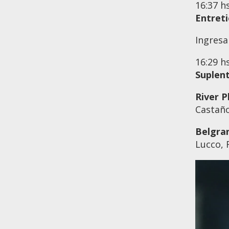
16:37
h
Entret
Ingresa
16:29
h
Suplen
River P
Castaño
Belgra
Lucco, 