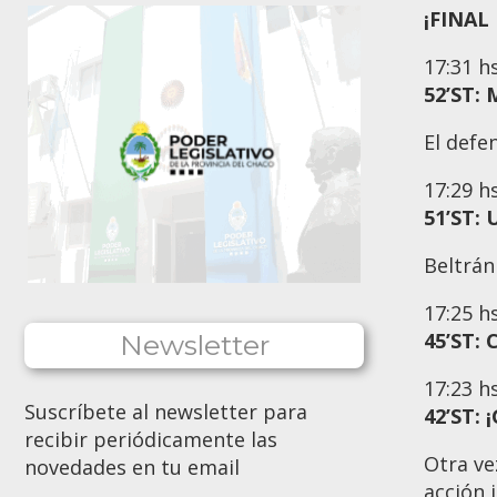
¡FINAL
17:31
h
52’ST: 
El defe
17:29
h
51’ST: 
Beltrán
17:25
h
45’ST:
Newsletter
17:23
h
Suscríbete al newsletter para
42’ST:
recibir periódicamente las
Otra ve
novedades en tu email
acción 