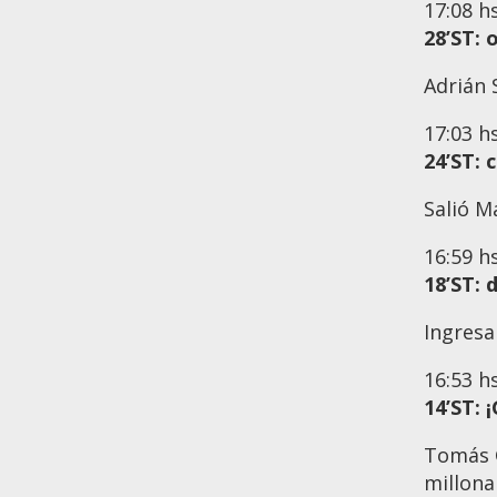
17:08
h
28’ST:
Adrián 
17:03
h
24’ST: 
Salió M
16:59
h
18’ST: 
Ingresa
16:53
h
14’ST:
Tomás G
millona