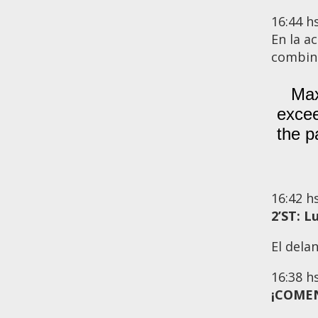
16:44
h
En la a
combina
16:42
h
2’ST:
Lu
El dela
16:38
h
¡COME