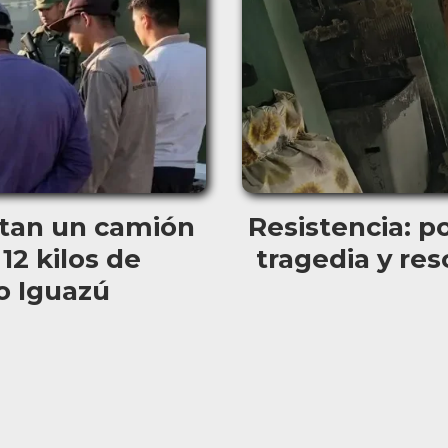
eptan un camión
Resistencia: p
12 kilos de
tragedia y re
o Iguazú