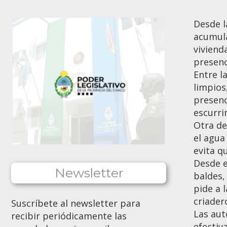
Desde l
acumula
viviend
presenc
Entre l
limpios
presenc
escurri
Otra de
el agua
evita q
Desde e
Newsletter
baldes,
pide a 
criader
Suscríbete al newsletter para
Las aut
recibir periódicamente las
efectiv