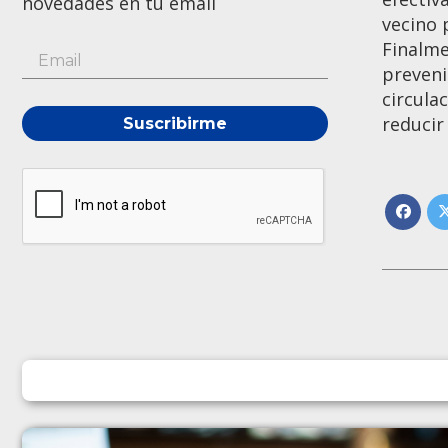
novedades en tu email
vecino 
Finalme
preveni
circula
reducir
Suscribirme