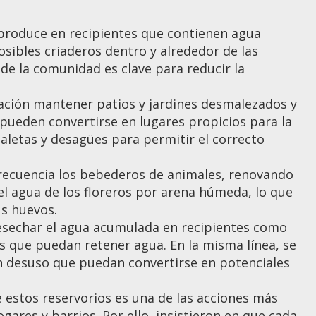
eproduce en recipientes que contienen agua
sibles criaderos dentro y alrededor de las
 de la comunidad es clave para reducir la
blación mantener patios y jardines desmalezados y
 pueden convertirse en lugares propicios para la
letas y desagües para permitir el correcto
frecuencia los bebederos de animales, renovando
l agua de los floreros por arena húmeda, lo que
us huevos.
desechar el agua acumulada en recipientes como
os que puedan retener agua. En la misma línea, se
en desuso que puedan convertirse en potenciales
e estos reservorios es una de las acciones más
gares y barrios. Por ello, insistieron en que cada