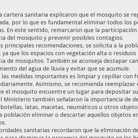
a cartera sanitaria explicaron que el mosquito se r
da, por lo que es fundamental eliminar todos los po
as. En este sentido, remarcaron que la participación
ia del mosquito y prevenir posibles contagios.
as principales recomendaciones, se solicita a la po
, ya que los espacios con vegetación alta o residuos
ia de mosquitos. También se aconseja destapar cana
miento del agua de lluvia y evitar que se acumule.
 las medidas importantes es limpiar y cepillar con 
 diariamente. Asimismo, se recomienda reemplazar e
ue el mosquito encuentre un lugar para depositar s
l Ministerio también señalaron la importancia de 
 botellas, latas, macetas, neumáticos u otros objet
la población eliminar o descartar aquellos objetos 
os.
oridades sanitarias recordaron que la eliminación d
as para disminuir la presencia del mosquito en los ho